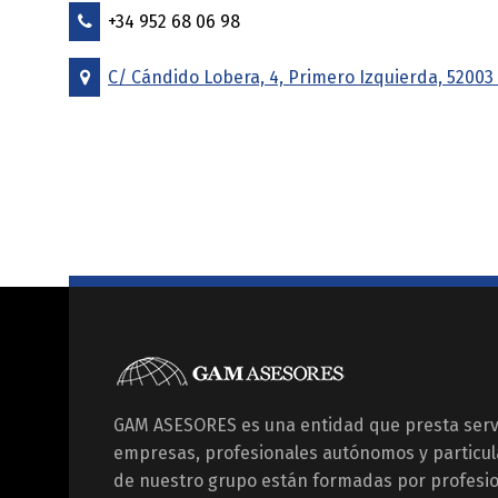
+34 952 68 06 98
C/ Cándido Lobera, 4, Primero Izquierda, 52003 
GAM ASESORES es una entidad que presta servi
empresas, profesionales autónomos y particu
de nuestro grupo están formadas por profesio