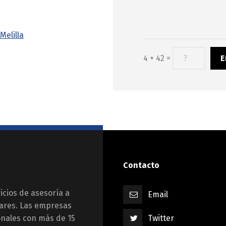
Melilla
4 + 42 =
Contacto
cios de asesoría a
Email
lares. Las empresas
nales con más de 15
Twitter